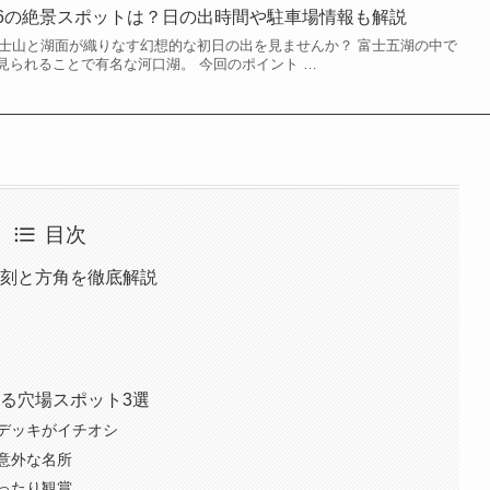
26の絶景スポットは？日の出時間や駐車場情報も解説
で富士山と湖面が織りなす幻想的な初日の出を見ませんか？ 富士五湖の中で
見られることで有名な河口湖。 今回のポイント …
目次
時刻と方角を徹底解説
ク
知る穴場スポット3選
デッキがイチオシ
意外な名所
ったり観賞