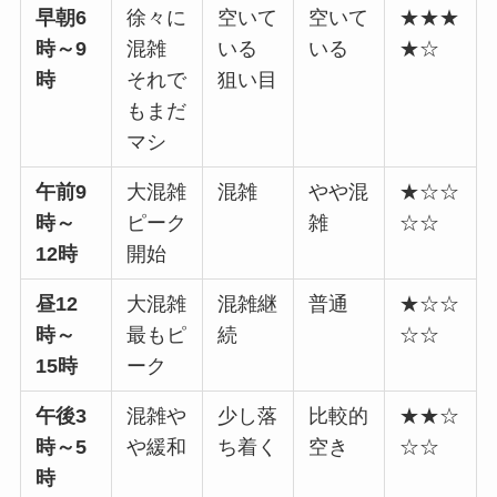
早朝6
徐々に
空いて
空いて
★★★
時～9
混雑
いる
いる
★☆
時
それで
狙い目
もまだ
マシ
午前9
大混雑
混雑
やや混
★☆☆
時～
ピーク
雑
☆☆
12時
開始
昼12
大混雑
混雑継
普通
★☆☆
時～
最もピ
続
☆☆
15時
ーク
午後3
混雑や
少し落
比較的
★★☆
時～5
や緩和
ち着く
空き
☆☆
時