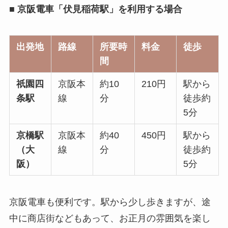
■ 京阪電車「伏見稲荷駅」を利用する場合
出発地
路線
所要時
料金
徒歩
間
祇園四
京阪本
約10
210円
駅から
条駅
線
分
徒歩約
5分
京橋駅
京阪本
約40
450円
駅から
（大
線
分
徒歩約
阪）
5分
京阪電車も便利です。駅から少し歩きますが、途
中に商店街などもあって、お正月の雰囲気を楽し