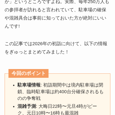
か」というところですよね。実際、毎年250万人も
の参拝者が訪れると言われていて、駐車場の確保
や混雑具合は事前に知っておいた方が絶対にいい
んです!
この記事では2026年の初詣に向けて、以下の情報
をぎゅっとまとめてみました！
今回のポイント
駐車場情報
: 初詣期間中は境内駐車場は閉
鎖、臨時駐車場は約400台分確保されるも
のの争奪戦
混雑予測
: 大晦日22時〜元旦4時がピー
ク、元日10時〜16時も最混雑