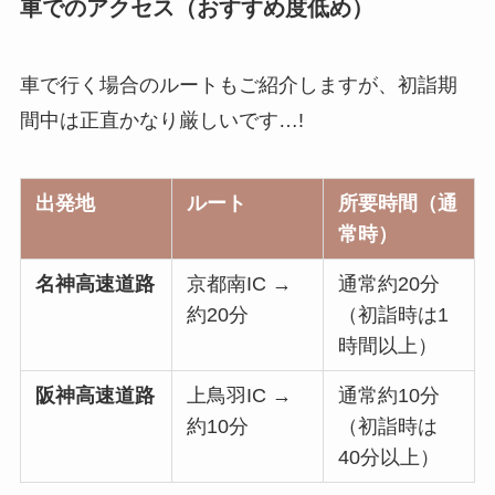
車でのアクセス（おすすめ度低め）
車で行く場合のルートもご紹介しますが、初詣期
間中は正直かなり厳しいです…!
出発地
ルート
所要時間（通
常時）
名神高速道路
京都南IC →
通常約20分
約20分
（初詣時は1
時間以上）
阪神高速道路
上鳥羽IC →
通常約10分
約10分
（初詣時は
40分以上）